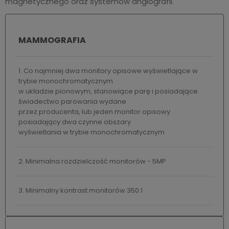
magnetycznego oraz systemów angiografii.
MAMMOGRAFIA
1. Co najmniej dwa monitory opisowe wyświetlające w
trybie monochromatycznym
w układzie pionowym, stanowiące parę i posiadające
świadectwo parowania wydane
przez producenta, lub jeden monitor opisowy
posiadający dwa czynne obszary
wyświetlania w trybie monochromatycznym
2. Minimalna rozdzielczość monitorów - 5MP
3. Minimalny kontrast monitorów 350:1