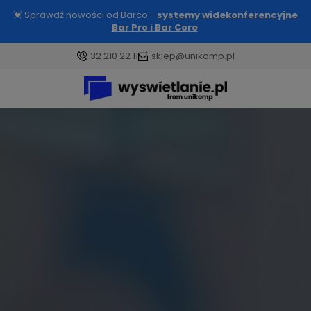
💓 Sprawdź nowości od Barco -
systemy widekonferencyjne
Bar Pro i Bar Core
32 210 22 11
sklep@unikomp.pl