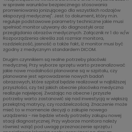
w sprawie warunków bezpiecznego stosowania
promieniowania jonizującego dla wszystkich rodzajów
ekspozycji medycznej". Jest to dokument, który m.in.
reguluje podstawowe parametry techniczne jakie musi
spełniać monitor używany do diagnostyki oraz
przeglądania obrazów medycznych. Załącznik nr 1 do w/w
Rozporządzenia określa zaś rozmiar monitora,
rozdzielczość, jasność a także fakt, iż monitor musi być
zgodny z medycznym standardem DICOM.
Drugim czynnikiem są realne potrzeby placówki
medycznej. Przy wyborze sprzętu warto przeanalizować
jakie nowe modalności planowane są w szpitalu, czy
planowane jest wprowadzenie nowych badań
obrazowych, które szpital będzie realizował w najbliższej
przyszłości, czy też jakich obecnie placówka medyczna
realizuje najwięcej. Zważając na obecne i przyszłe
potrzeby warto zastanowić się nad inwestycją w większą
przekątną matrycy, czy rozdzielczością. Znaczenie może
mieć to w momencie decyzji o zakupie nowego
urządzenia - nie będzie wtedy potrzeby zakupu nowej
stacji diagnostycznej. Przy wyborze monitora należy
również wziąć pod uwagę przeznaczenie sprzętu i