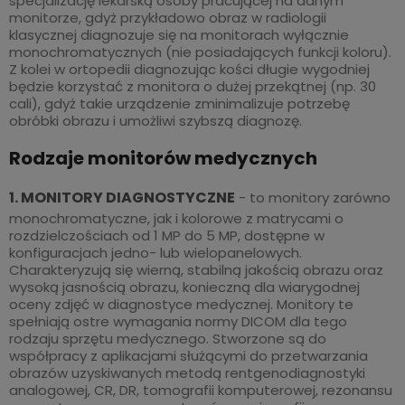
specjalizację lekarską osoby pracującej na danym
monitorze, gdyż przykładowo obraz w radiologii
klasycznej diagnozuje się na monitorach wyłącznie
monochromatycznych (nie posiadających funkcji koloru).
Z kolei w ortopedii diagnozując kości długie wygodniej
będzie korzystać z monitora o dużej przekątnej (np. 30
cali), gdyż takie urządzenie zminimalizuje potrzebę
obróbki obrazu i umożliwi szybszą diagnozę.
Rodzaje monitorów medycznych
1. MONITORY DIAGNOSTYCZNE
- to monitory zarówno
monochromatyczne, jak i kolorowe z matrycami o
rozdzielczościach od 1 MP do 5 MP, dostępne w
konfiguracjach jedno- lub wielopanelowych.
Charakteryzują się wierną, stabilną jakością obrazu oraz
wysoką jasnością obrazu, konieczną dla wiarygodnej
oceny zdjęć w diagnostyce medycznej. Monitory te
spełniają ostre wymagania normy DICOM dla tego
rodzaju sprzętu medycznego. Stworzone są do
współpracy z aplikacjami służącymi do przetwarzania
obrazów uzyskiwanych metodą rentgenodiagnostyki
analogowej, CR, DR, tomografii komputerowej, rezonansu