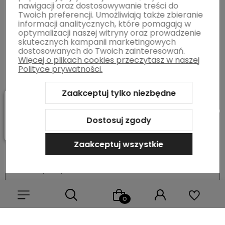
nawigacji oraz dostosowywanie treści do
Twoich preferencji. Umożliwiają także zbieranie
1. Co najmniej 1 monitor, z możliwością przełączania w
informacji analitycznych, które pomagają w
tryb DICOM
optymalizacji naszej witryny oraz prowadzenie
skutecznych kampanii marketingowych
dostosowanych do Twoich zainteresowań.
2. Minimalna rozdzielczość 1MP
Więcej o plikach cookies przeczytasz w naszej
Polityce prywatności.
3. Minimalny kontrast 100:1
Zaakceptuj tylko niezbędne
Dostosuj zgody
TOMOGRAFIA, ANGIOGRAFIA
Zaakceptuj wszystkie
1. Co najmniej 1 monitor
2. Minimalna rozdzielczość - 1MP