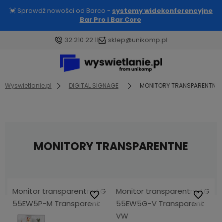
💓 Sprawdź nowości od Barco -
systemy widekonferencyjne
Bar Pro i Bar Core
32 210 22 11
sklep@unikomp.pl
Wyswietlanie.pl
DIGITAL SIGNAGE
MONITORY TRANSPARENTNE
MONITORY TRANSPARENTNE
Monitor transparentny LG
Monitor transparentny LG
Do ulubionych
Do ulubi
55EW5P-M Transparent
55EW5G-V Transparent
VW