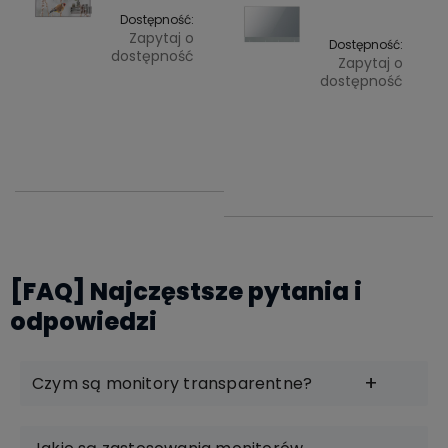
Dostępność:
Zapytaj o
Dostępność:
dostępność
Zapytaj o
dostępność
97 559,50 zł
Do
koszyka
97 559,50 zł
Cena
D
netto:
kosz
Cena
79 316,67 zł
netto:
79 316,67 zł
[FAQ] Najczęstsze pytania i
odpowiedzi
Czym są monitory transparentne?