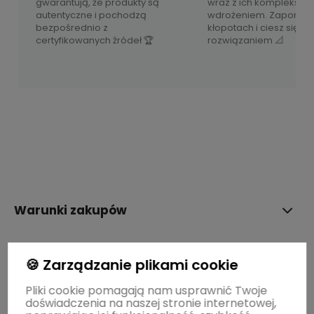
gwarantują, że produkty są
wraz z ich komplekso
autentyczne i pochodzą
wdrożeniem. Zapomnij
bezpośrednio z
kłopotach i ciesz się 
certyfikowanych źródeł 🏆
rozwiązaniem 📐
Warunki zakupów
STREFY MAREK
🍪 Zarządzanie plikami cookie
Pliki cookie pomagają nam usprawnić Twoje
doświadczenia na naszej stronie internetowej,
BLOG