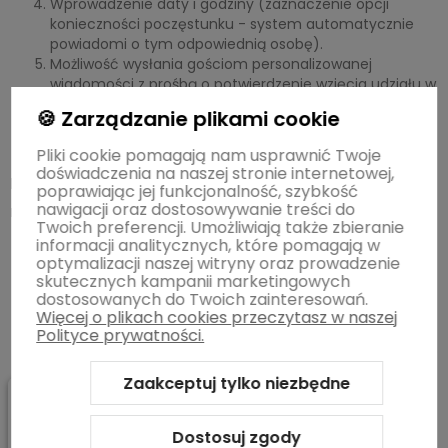
Wprowadzenie daty i godziny (zaznaczenie opcji
konieczności poczęstunku - system automatycznie
powiadomi o tym odpowiednią osobę).
Możliwość wysłania gościom personalizowanej
wiadomości z prośbą o potwierdzenie wzięcia udziału w
rozmowie.
🍪 Zarządzanie plikami cookie
System Outlook zsynchronizuje dane o spotkaniu z
kalendarzem pracowniczym.
Pliki cookie pomagają nam usprawnić Twoje
doświadczenia na naszej stronie internetowej,
Praktyczne korzyści z wdrożenia systemu
poprawiając jej funkcjonalność, szybkość
nawigacji oraz dostosowywanie treści do
rezerwacji sal
Twoich preferencji. Umożliwiają także zbieranie
informacji analitycznych, które pomagają w
Zwiększenie produktywności - pracownicy mogą
optymalizacji naszej witryny oraz prowadzenie
łatwo znaleźć i zarezerwować dostępną salę, co
skutecznych kampanii marketingowych
eliminuje potrzebę długotrwałego poszukiwania
dostosowanych do Twoich zainteresowań.
wolnego miejsca.
Więcej o plikach cookies przeczytasz w naszej
Lepsze zarządzanie czasem - systemy takie jak
Polityce prywatności.
Visionect zapewniają aktualne dane o zajętości sal, co
pomaga w planowaniu i redukuje konflikty
Zaakceptuj tylko niezbędne
rezerwacyjne.
Integracja z firmowym ekosystemem - możliwość
integracji z istniejącymi systemami IT w firmie
Dostosuj zgody