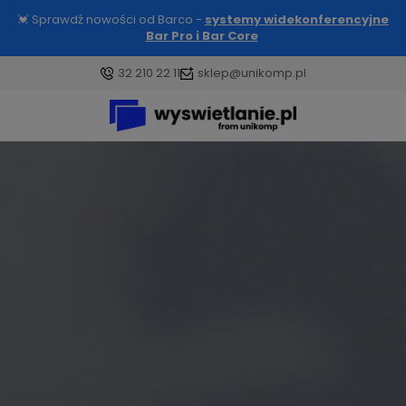
💓 Sprawdź nowości od Barco -
systemy widekonferencyjne
Bar Pro i Bar Core
32 210 22 11
sklep@unikomp.pl