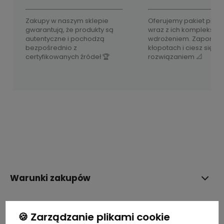
Zakupy w naszym sklepie
Oferujemy pakiet prod
gwarantują, że produkty są
wraz z ich komplekso
autentyczne i pochodzą
wdrożeniem. Zapomnij
bezpośrednio z
kłopotach i ciesz się 
certyfikowanych źródeł 🏆
rozwiązaniem 📐
Warunki zakupów
STREFY MAREK
🍪 Zarządzanie plikami cookie