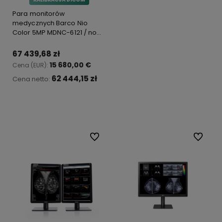
Para monitorów
medycznych Barco Nio
Color 5MP MDNC-6121 / no
cover
67 439,68 zł
15 680,00 €
Cena (EUR):
62 444,15 zł
Cena netto:
Do koszyka
Do ulubionych
Do ulubi