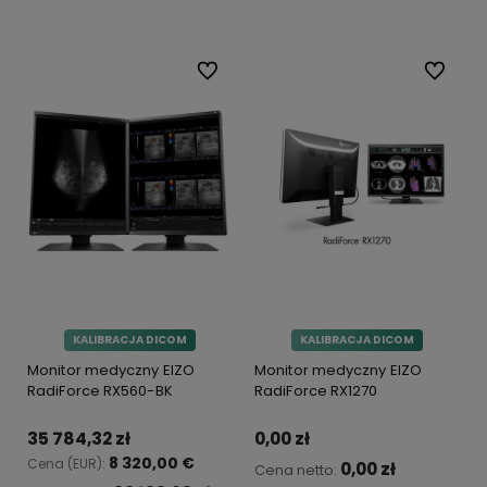
Do ulubionych
Do ulubi
KALIBRACJA DICOM
KALIBRACJA DICOM
Monitor medyczny EIZO
Monitor medyczny EIZO
RadiForce RX560-BK
RadiForce RX1270
35 784,32 zł
0,00 zł
8 320,00 €
Cena (EUR):
0,00 zł
Cena netto: