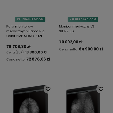
KALIBRACJA DICOM
KALIBRACJA DICOM
Para monitorów
Monitor medyczny LG
medycznych Barco Nio
31HN713D
Color 5MP MDNC-6121
70 092,00 zł
78 708,30 zł
64 900,00 zł
Cena netto:
18 300,00 €
Cena (EUR):
72 878,06 zł
Cena netto:
Do koszyka
Do koszyka
Do ulubionych
Do ulubi