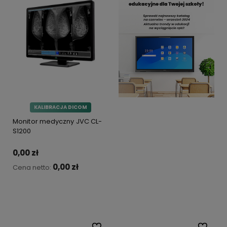
KALIBRACJA DICOM
Monitor medyczny JVC CL-
S1200
0,00 zł
0,00 zł
Cena netto:
Do koszyka
Do ulubionych
Do ulubi