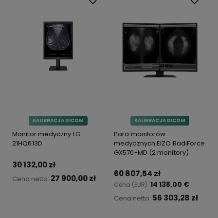
KALIBRACJA DICOM
KALIBRACJA DICOM
Monitor medyczny LG
Para monitorów
21HQ613D
medycznych EIZO RadiForce
GX570-MD (2 monitory)
30 132,00 zł
60 807,54 zł
27 900,00 zł
Cena netto:
14 138,00 €
Cena (EUR):
56 303,28 zł
Cena netto:
Do koszyka