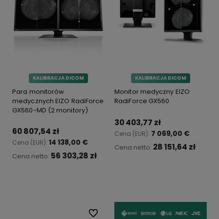
KALIBRACJA DICOM
KALIBRACJA DICOM
Para monitorów
Monitor medyczny EIZO
medycznych EIZO RadiForce
RadiForce GX560
GX560-MD (2 monitory)
30 403,77 zł
60 807,54 zł
7 069,00 €
Cena (EUR):
14 138,00 €
Cena (EUR):
28 151,64 zł
Cena netto:
56 303,28 zł
Cena netto:
Do koszyka
Do koszyka
Do ulubionych