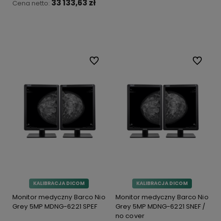
33 133,63 zł
Cena netto:
Do koszyka
Do koszyka
Do ulubionych
Do ulubi
KALIBRACJA DICOM
KALIBRACJA DICOM
Monitor medyczny Barco Nio
Monitor medyczny Barco Nio
Grey 5MP MDNG-6221 SPEF
Grey 5MP MDNG-6221 SNEF /
no cover