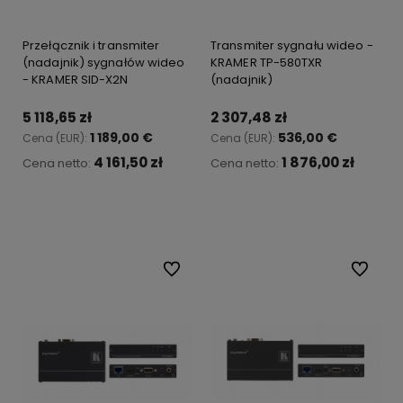
Przełącznik i transmiter
Transmiter sygnału wideo -
(nadajnik) sygnałów wideo
KRAMER TP-580TXR
- KRAMER SID-X2N
(nadajnik)
5 118,65 zł
2 307,48 zł
1 189,00 €
536,00 €
Cena (EUR):
Cena (EUR):
4 161,50 zł
1 876,00 zł
Cena netto:
Cena netto:
Do koszyka
Do koszyka
Do ulubionych
Do ulubi