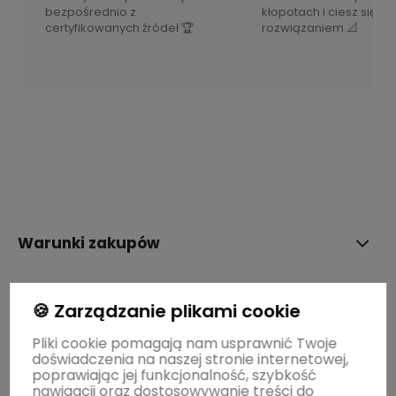
bezpośrednio z
kłopotach i ciesz się 
certyfikowanych źródeł 🏆
rozwiązaniem 📐
Warunki zakupów
STREFY MAREK
🍪 Zarządzanie plikami cookie
Pliki cookie pomagają nam usprawnić Twoje
doświadczenia na naszej stronie internetowej,
BLOG
poprawiając jej funkcjonalność, szybkość
nawigacji oraz dostosowywanie treści do