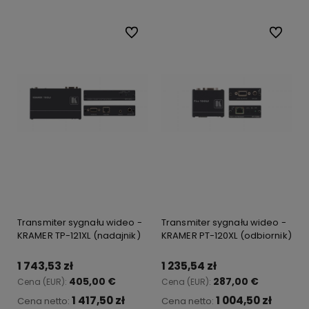
Do ulubionych
Do ulubi
Transmiter sygnału wideo -
Transmiter sygnału wideo -
KRAMER TP-121XL (nadajnik)
KRAMER PT-120XL (odbiornik)
1 743,53 zł
1 235,54 zł
405,00 €
287,00 €
Cena (EUR):
Cena (EUR):
1 417,50 zł
1 004,50 zł
Cena netto:
Cena netto: