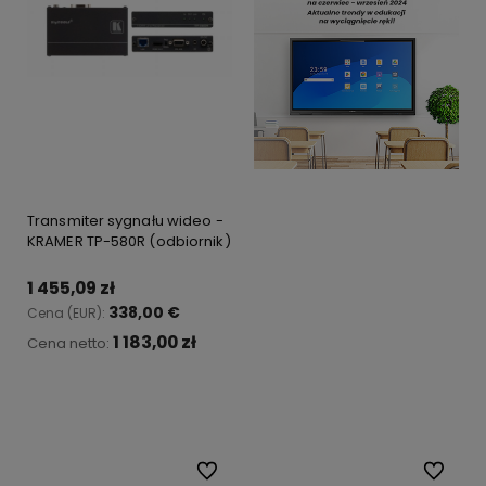
Transmiter sygnału wideo -
KRAMER TP-580R (odbiornik)
1 455,09 zł
338,00 €
Cena (EUR):
1 183,00 zł
Cena netto:
Do koszyka
Do ulubionych
Do ulubi