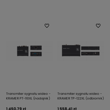
Do koszyka
Do koszyka
Do ulubionych
Do ulubi
Transmiter sygnału wideo -
Transmiter sygnału wideo -
KRAMER PT-110XL (nadajnik)
KRAMER TP-122XL (odbiornik)
1 450,79 zł
1 558,41 zł