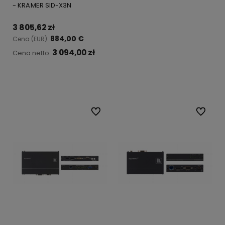
- KRAMER SID-X3N
3 805,62 zł
884,00 €
Cena (EUR):
3 094,00 zł
Cena netto:
Do koszyka
Do ulubionych
Do ulubi