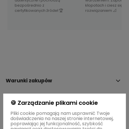
autentyczne i pochodzą
wdrożeniem. Zapomnij
bezpośrednio z
kłopotach i ciesz się 
certyfikowanych źródeł 🏆
rozwiązaniem 📐
Warunki zakupów
STREFY MAREK
🍪 Zarządzanie plikami cookie
Pliki cookie pomagają nam usprawnić Twoje
doświadczenia na naszej stronie internetowej,
BLOG
poprawiając jej funkcjonalność, szybkość
nawigacji oraz dostosowywanie treści do