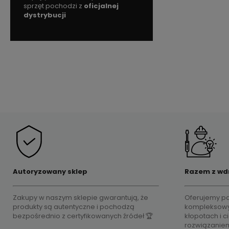
Do 
czenia
sprzęt pochodzi z
oficjalnej
uczestniczymy w program
dystrybucji
Rzetelna Firma
Autoryzowany sklep
Razem z wd
Zakupy w naszym sklepie gwarantują, że
Oferujemy pa
produkty są autentyczne i pochodzą
kompleksowy
bezpośrednio z certyfikowanych źródeł 🏆
kłopotach i 
rozwiązanie