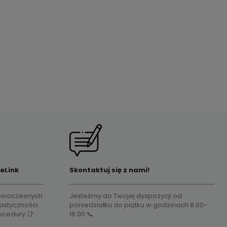
nej
eLink
Skontaktuj się z nami!
 nowoczesnych
Jesteśmy do Twojej dyspozycji od
astyczności
poniedziałku do piątku w godzinach 8:00-
rocedury 📑
16:00 📞