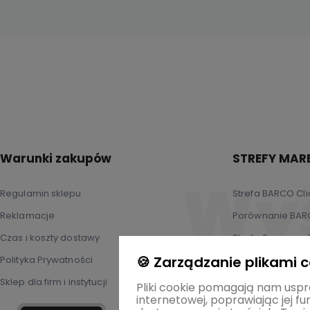
Warunki zakupów
STREFY MAR
Regulamin sklepu
Strefa BARCO Cl
Reklamacje
Porównanie BARC
Czas i koszty dostawy
Strefa Samsung 
🍪 Zarządzanie plikami 
Polityka Prywatności
Sklep dla firm i instytucji
Pliki cookie pomagają nam uspr
internetowej, poprawiając jej f