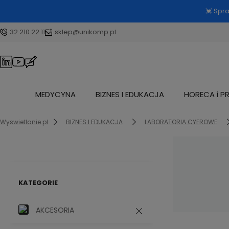
💓 Spr
32 210 22 11
sklep@unikomp.pl
MEDYCYNA
BIZNES I EDUKACJA
HORECA i P
Wyswietlanie.pl
BIZNES I EDUKACJA
LABORATORIA CYFROWE
KATEGORIE
AKCESORIA