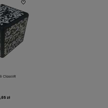
Do ulubionych
li ClassVR
,65 zł
anie
Działamy od 1992 roku, mamy więc
Kupując u nas masz pewn