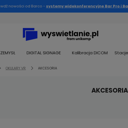
awdź nowości od Barco -
systemy widekonferencyjne Bar Pro i Ba
RZEMYSŁ
DIGITAL SIGNAGE
Kalibracja DICOM
Stacj
OKULARY VR
AKCESORIA
AKCESORIA