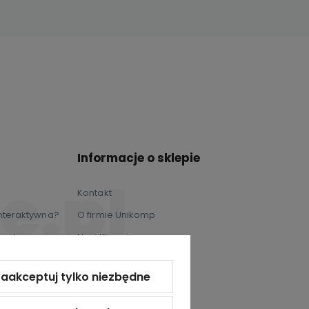
Informacje o sklepie
Kontakt
 interaktywna?
O firmie Unikomp
wych
Nasi Klienci
Autoryzacje i certyfikaty
aakceptuj tylko niezbędne