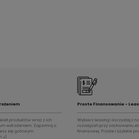
koszyka
ie
już ponad
30 lat doświadczenia
sprzęt pochodzi z
oficjal
na polskim rynku.
dystrybucji
rożeniem
Proste Finansowanie - Leas
kiet produktów wraz z ich
Wybierz leasing i korzystaj z
m wdrożeniem. Zapomnij o
rozwiązań przy zachowaniu el
ciesz się gotowym
finansowej. Proste i szybkie p
m 📐