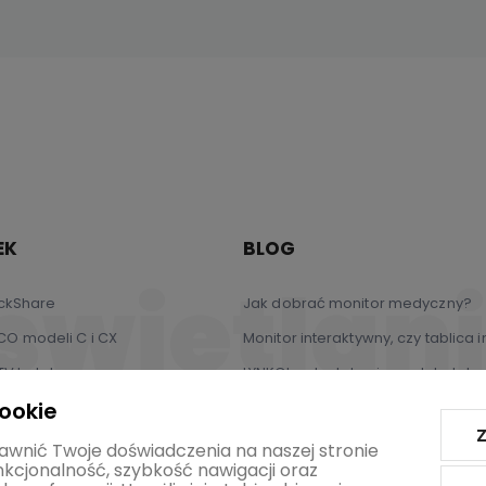
EK
BLOG
ickShare
Jak dobrać monitor medyczny?
O modeli C i CX
Monitor interaktywny, czy tablica
TV hotelowe
LYNKCloud w telewizorach hotelo
cookie
Z
awnić Twoje doświadczenia na naszej stronie
unkcjonalność, szybkość nawigacji oraz