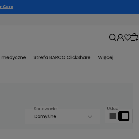
r Core
e medyczne
Strefa BARCO ClickShare
Więcej
Wybierz coś dla siebie z naszej aktualnej
oferty lub zaloguj się, aby przywrócić
dodane produkty do listy z poprzedniej sesji.
Układ