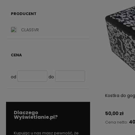
PRODUCENT
CLASSVR
CENA
od
do
Kostka do gog
Dlaczego
50,00 zł
Wyświetlanie.pl?
40
Cena netto:
my więc
Kupując u nas masz pewność, że
Od
27.12.2011r nieprzerw