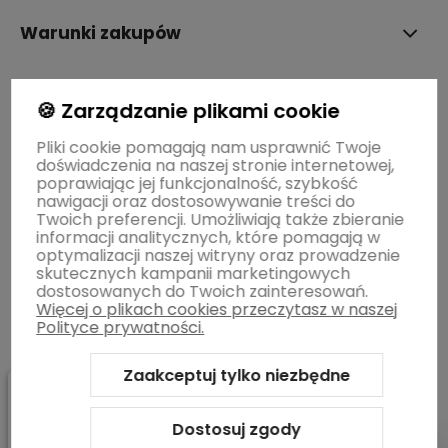
Warunki zakupów
STREFY MAREK
🍪 Zarządzanie plikami cookie
Pliki cookie pomagają nam usprawnić Twoje
doświadczenia na naszej stronie internetowej,
BLOG
poprawiając jej funkcjonalność, szybkość
nawigacji oraz dostosowywanie treści do
Twoich preferencji. Umożliwiają także zbieranie
Informacje o sklepie
informacji analitycznych, które pomagają w
optymalizacji naszej witryny oraz prowadzenie
skutecznych kampanii marketingowych
dostosowanych do Twoich zainteresowań.
Więcej o plikach cookies przeczytasz w naszej
Polityce prywatności.
Zaakceptuj tylko niezbędne
Sklep internetowy Shoper.pl
Szablon Shoper Modern 3.0™
od
GrowCommerce
Dostosuj zgody