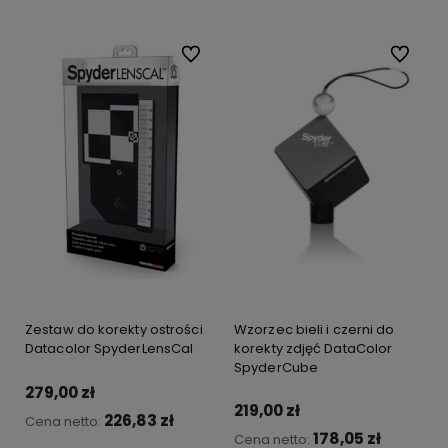
Do ulubionych
Do ulubi
Zestaw do korekty ostrości
Wzorzec bieli i czerni do
Datacolor SpyderLensCal
korekty zdjęć DataColor
SpyderCube
279,00 zł
219,00 zł
226,83 zł
Cena netto:
178,05 zł
Cena netto: