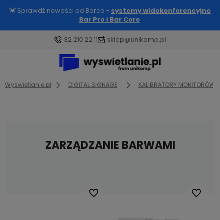
💓 Sprawdź nowości od Barco -
systemy widekonferencyjne
Bar Pro i Bar Core
32 210 22 11
sklep@unikomp.pl
Wyswietlanie.pl
DIGITAL SIGNAGE
KALIBRATORY MONITORÓW 
ZARZĄDZANIE BARWAMI
Do ulubionych
Do ulubi