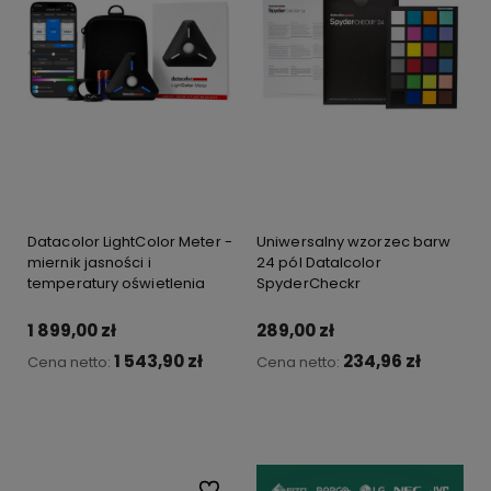
Datacolor LightColor Meter -
Uniwersalny wzorzec barw
miernik jasności i
24 pól Datalcolor
temperatury oświetlenia
SpyderCheckr
1 899,00 zł
289,00 zł
1 543,90 zł
234,96 zł
Cena netto:
Cena netto:
Do koszyka
Do koszyka
Do ulubionych