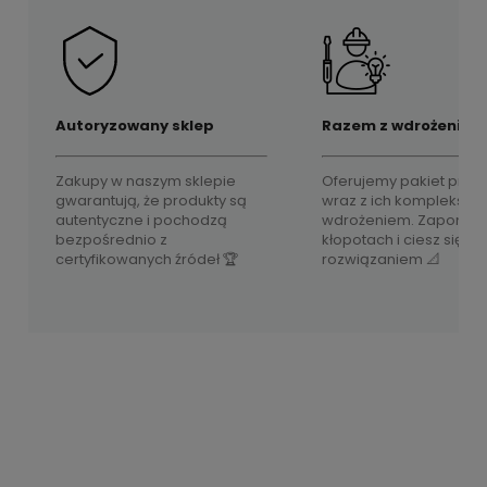
Autoryzowany sklep
Razem z wdrożeniem
Zakupy w naszym sklepie
Oferujemy pakiet prod
gwarantują, że produkty są
wraz z ich komplekso
autentyczne i pochodzą
wdrożeniem. Zapomnij
bezpośrednio z
kłopotach i ciesz się 
certyfikowanych źródeł 🏆
rozwiązaniem 📐