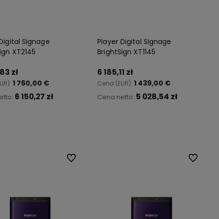
Digital Signage
Player Digital Signage
Sign XT2145
BrightSign XT1145
ość, że
83 zł
6 185,11 zł
nej
1 760,00 €
1 439,00 €
UR):
Cena (EUR):
6 150,27 zł
5 028,54 zł
etto:
Cena netto:
Do koszyka
Do koszyka
Do ulubionych
Do ulubio