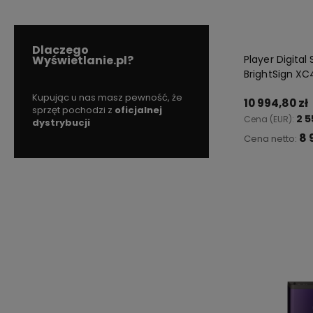
Dlaczego
Player Digital
Wyświetlanie.pl?
BrightSign X
my więc
Kupując u nas masz pewność, że
Od
27.12.2011r nieprzerw
10 994,80 zł
czenia
sprzęt pochodzi z
oficjalnej
uczestniczymy w program
2 5
Cena (EUR):
dystrybucji
Rzetelna Firma
8 
Cena netto:
Do 