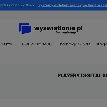
awdź nowości od Barco -
systemy widekonferencyjne Bar Pro i Ba
RZEMYSŁ
DIGITAL SIGNAGE
Kalibracja DICOM
Stacj
PLAYERY DIGITAL 