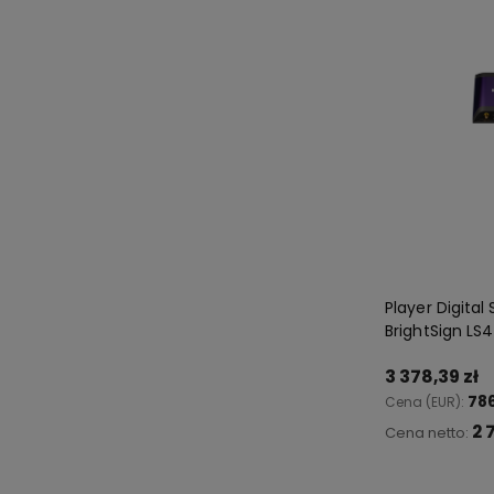
Player Digital
BrightSign LS
3 378,39 zł
78
Cena (EUR):
2 
Cena netto:
Do 