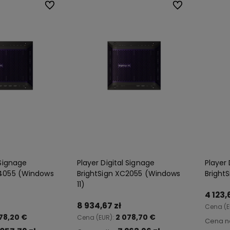
Do ulubionych
Do ulubionych
 Signage
Player Digital Signage
Player 
C4055 (Windows
BrightSign XC2055 (Windows
Bright
11)
4 123,
8 934,67 zł
Cena (E
78,20 €
2 078,70 €
Cena (EUR):
Cena n