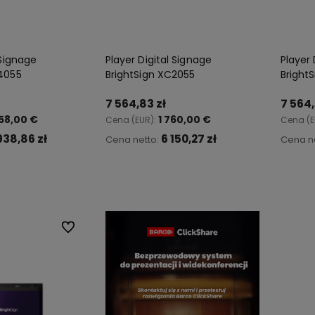
 Signage
Player Digital Signage
Player 
C4055
BrightSign XC2055
Bright
anie
Działamy od 1992 roku, mamy więc
Kupując u nas masz pewn
7 564,83 zł
7 564,
ie
już ponad
30 lat doświadczenia
sprzęt pochodzi z
oficjal
58,00 €
1 760,00 €
Cena (EUR):
Cena (E
na polskim rynku.
dystrybucji
938,86 zł
6 150,27 zł
Cena netto:
Cena n
koszyka
Do koszyka
Do ulubionych