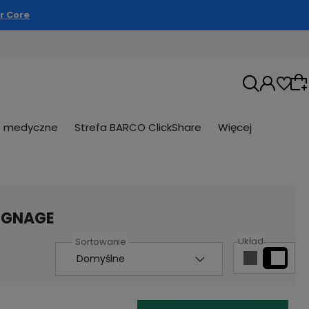
r Core
e medyczne
Strefa BARCO ClickShare
Więcej
Wybierz coś dla siebie z naszej aktualnej
oferty lub zaloguj się, aby przywrócić
SIGNAGE
dodane produkty do listy z poprzedniej sesji.
Układ