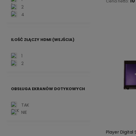
10
Cena netto:
2
4
Do 
ILOŚĆ ZŁĄCZY HDMI (WEJŚCIA)
1
2
OBSŁUGA EKRANÓW DOTYKOWYCH
TAK
NIE
Player Digital