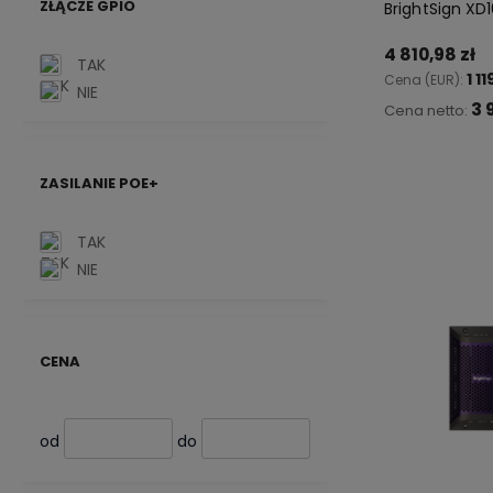
ZŁĄCZE GPIO
BrightSign XD
4 810,98 zł
TAK
1 1
Cena (EUR):
NIE
3 
Cena netto:
Do 
ZASILANIE POE+
TAK
NIE
CENA
od
do