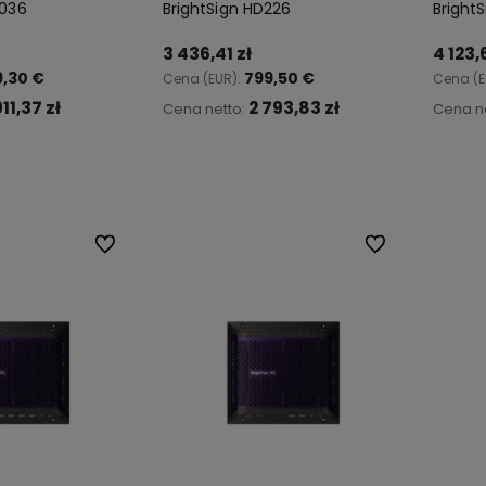
1036
BrightSign HD226
Bright
3 436,41 zł
4 123,
19,30 €
799,50 €
Cena (EUR):
Cena (E
911,37 zł
2 793,83 zł
Cena netto:
Cena n
koszyka
Do koszyka
Do ulubionych
Do ulubionych