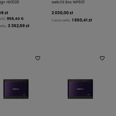
Sign HD1026
webOS Box WP601
69 zł
2 030,00 zł
959,40 €
UR):
1 650,41 zł
Cena netto:
3 352,59 zł
etto:
Do koszyka
Do koszyka
Do ulubionych
Do ulubio