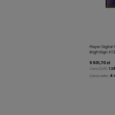
Player Digital
BrightSign XT
5 501,70 zł
1 2
Cena (EUR):
4 
Cena netto:
Do 