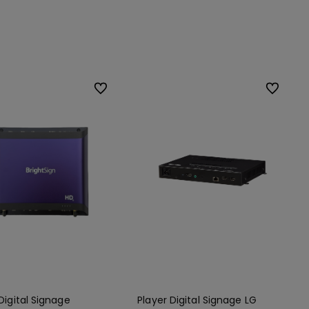
Do koszyka
Do ulubionych
Do ulubio
Digital Signage
Player Digital Signage LG