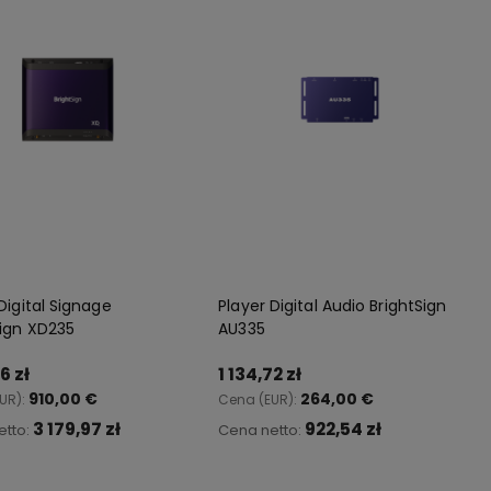
Digital Signage
Player Digital Audio BrightSign
Sign XD235
AU335
6 zł
1 134,72 zł
910,00 €
264,00 €
UR):
Cena (EUR):
3 179,97 zł
922,54 zł
etto:
Cena netto:
Do koszyka
Do koszyka