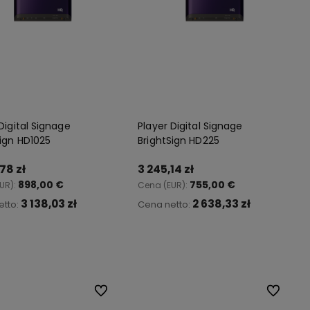
Digital Signage
Player Digital Signage
Sign HD1025
BrightSign HD225
78 zł
3 245,14 zł
898,00 €
755,00 €
UR):
Cena (EUR):
3 138,03 zł
2 638,33 zł
etto:
Cena netto:
Do koszyka
Do koszyka
Do ulubionych
Do ulubio