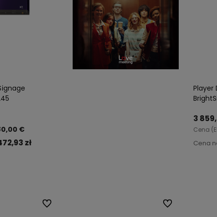
 Signage
Player 
245
Bright
3 859,
80,00 €
Cena (E
472,93 zł
Cena n
koszyka
Do ulubionych
Do ulubionych