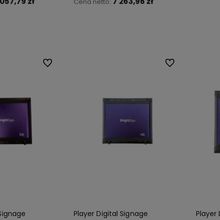
 057,79 zł
7 263,96 zł
Cena netto:
koszyka
Do koszyka
Do ulubionych
Do ulubionych
 Signage
Player Digital Signage
Player 