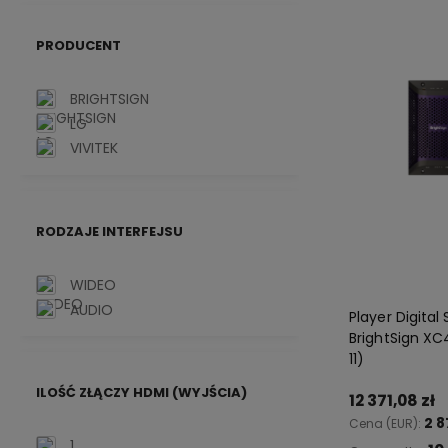
PRODUCENT
BRIGHTSIGN
LG
VIVITEK
RODZAJE INTERFEJSU
WIDEO
AUDIO
Player Digital
BrightSign X
11)
ILOŚĆ ZŁĄCZY HDMI (WYJŚCIA)
12 371,08 zł
2 8
Cena (EUR):
1