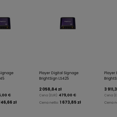
 Signage
Player Digital Signage
Player 
445
BrightSign LS425
Bright
2 058,84 zł
3 911,3
6,00 €
479,00 €
Cena (EUR):
Cena (E
746,66 zł
1 673,85 zł
Cena netto:
Cena n
koszyka
Do koszyka