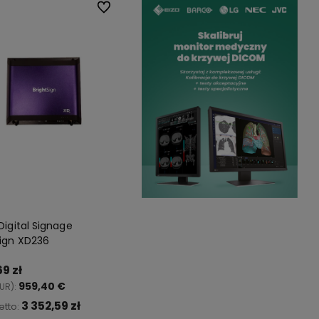
Do ulubionych
Digital Signage
Sign XD236
69 zł
959,40 €
UR):
3 352,59 zł
etto: