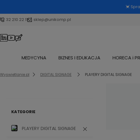
💓 Spr
32 210 22 11
sklep@unikomp.pl
MEDYCYNA
BIZNES I EDUKACJA
HORECA i P
Wyswietlanie.pl
DIGITAL SIGNAGE
PLAYERY DIGITAL SIGNAGE
KATEGORIE
PLAYERY DIGITAL SIGNAGE