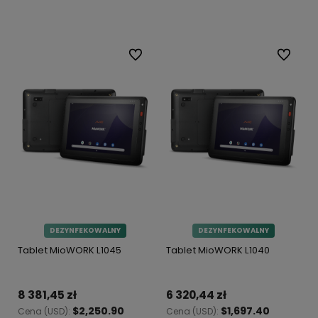
Do koszyka
Do ulubionych
Do ulubi
DEZYNFEKOWALNY
DEZYNFEKOWALNY
Tablet MioWORK L1045
Tablet MioWORK L1040
8 381,45 zł
6 320,44 zł
$2,250.90
$1,697.40
Cena (USD):
Cena (USD):