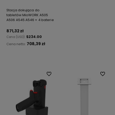
Stacja dokująca do
tabletów MioWORK A505
A506 A545 A546 + 4 baterie
871,32 zł
$234.00
Cena (USD):
708,39 zł
Cena netto:
Do koszyka
Do ulubionych
Do ulubi