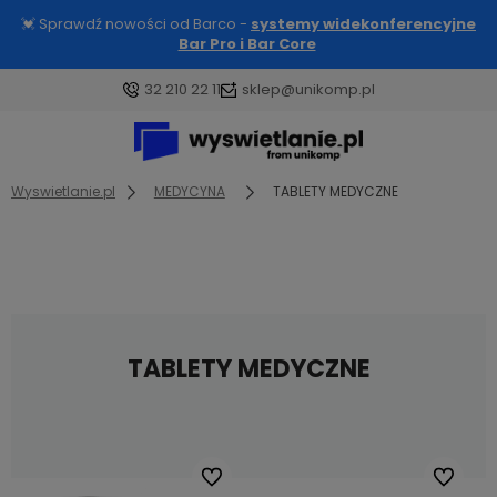
💓 Sprawdź nowości od Barco -
systemy widekonferencyjne
Bar Pro i Bar Core
32 210 22 11
sklep@unikomp.pl
Wyswietlanie.pl
MEDYCYNA
TABLETY MEDYCZNE
TABLETY MEDYCZNE
Do ulubionych
Do ulubi