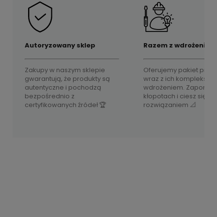
Autoryzowany sklep
Razem z wdrożeniem
Zakupy w naszym sklepie
Oferujemy pakiet prod
gwarantują, że produkty są
wraz z ich komplekso
autentyczne i pochodzą
wdrożeniem. Zapomnij
bezpośrednio z
kłopotach i ciesz się 
certyfikowanych źródeł 🏆
rozwiązaniem 📐