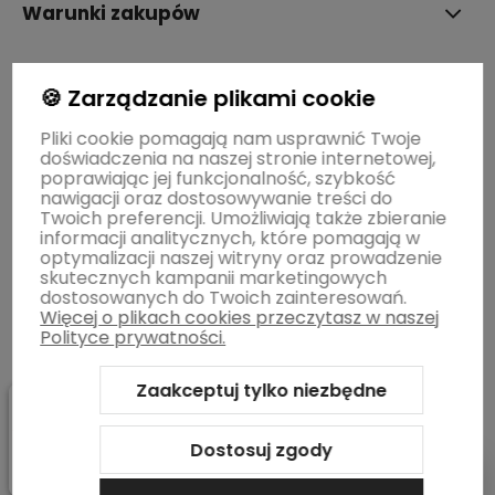
Warunki zakupów
STREFY MAREK
🍪 Zarządzanie plikami cookie
Pliki cookie pomagają nam usprawnić Twoje
doświadczenia na naszej stronie internetowej,
BLOG
poprawiając jej funkcjonalność, szybkość
nawigacji oraz dostosowywanie treści do
Twoich preferencji. Umożliwiają także zbieranie
Informacje o sklepie
informacji analitycznych, które pomagają w
optymalizacji naszej witryny oraz prowadzenie
skutecznych kampanii marketingowych
dostosowanych do Twoich zainteresowań.
Więcej o plikach cookies przeczytasz w naszej
Polityce prywatności.
Zaakceptuj tylko niezbędne
Sklep internetowy Shoper.pl
Szablon Shoper Modern 3.0™
od
GrowCommerce
Dostosuj zgody
Pokaż filtry