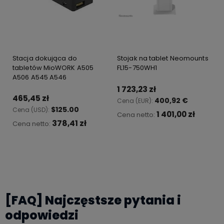
Stacja dokująca do
Stojak na tablet Neomounts
tabletów MioWORK A505
FL15-750WH1
A506 A545 A546
1 723,23 zł
465,45 zł
400,92 €
Cena (EUR):
$125.00
Cena (USD):
1 401,00 zł
Cena netto:
378,41 zł
Cena netto:
Do koszyka
Do koszyka
[FAQ] Najczęstsze pytania i
odpowiedzi