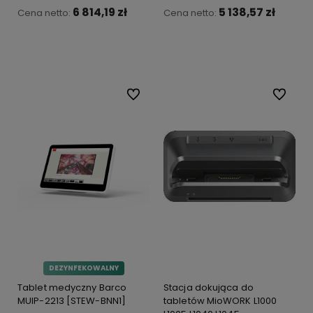
6 814,19 zł
5 138,57 zł
Cena netto:
Cena netto:
Do koszyka
Do koszyka
Do ulubionych
Do ulubi
DEZYNFEKOWALNY
Tablet medyczny Barco
Stacja dokująca do
MUIP-2213 [STEW-BNN1]
tabletów MioWORK L1000