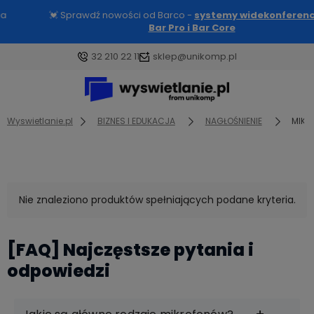
💓 Sprawdź nowości od Barco -
systemy widekonferencyjne
Bar Pro i Bar Core
32 210 22 11
sklep@unikomp.pl
Wyswietlanie.pl
BIZNES I EDUKACJA
NAGŁOŚNIENIE
MIKR
Nie znaleziono produktów spełniających podane kryteria.
[FAQ] Najczęstsze pytania i
odpowiedzi