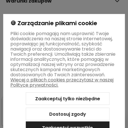
Warunki zakupów
STREFY MAREK
🍪 Zarządzanie plikami cookie
Pliki cookie pomagają nam usprawnić Twoje
doświadczenia na naszej stronie internetowej,
BLOG
poprawiając jej funkcjonalność, szybkość
nawigacji oraz dostosowywanie treści do
Twoich preferencji. Umożliwiają także zbieranie
Informacje o sklepie
informacji analitycznych, które pomagają w
optymalizacji naszej witryny oraz prowadzenie
skutecznych kampanii marketingowych
dostosowanych do Twoich zainteresowań.
Więcej o plikach cookies przeczytasz w naszej
Polityce prywatności.
Zaakceptuj tylko niezbędne
Sklep internetowy Shoper.pl
Szablon Shoper Modern 3.0™
od
GrowCommerce
Dostosuj zgody
Pokaż filtry
Zaakceptuj wszystkie