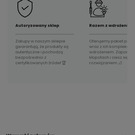
Autoryzowany sklep
Razem z wdrożeniem
Zakupy w naszym sklepie
Oferujemy pakiet prod
gwarantują, że produkty są
wraz z ich komplekso
autentyczne i pochodzą
wdrożeniem. Zapomnij
bezpośrednio z
kłopotach i ciesz się 
certyfikowanych źródeł 🏆
rozwiązaniem 📐