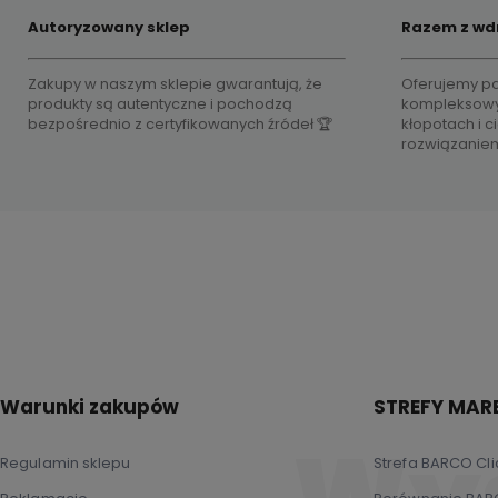
Autoryzowany sklep
Razem z wd
Zakupy w naszym sklepie gwarantują, że
Oferujemy pa
produkty są autentyczne i pochodzą
kompleksowy
bezpośrednio z certyfikowanych źródeł 🏆
kłopotach i 
rozwiązanie
Warunki zakupów
STREFY MAR
Regulamin sklepu
Strefa BARCO Cl