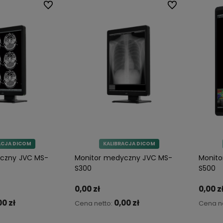
Do ulubionych
Do ulubionych
ACJA DICOM
KALIBRACJA DICOM
czny JVC MS-
Monitor medyczny JVC MS-
Monito
S300
S500
0,00 zł
0,00 z
00 zł
0,00 zł
Cena netto:
Cena n