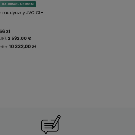
KALIBRACJA DICOM
r medyczny JVC CL-
56 zł
2 592,00 €
UR):
10 332,00 zł
etto:
Do koszyka