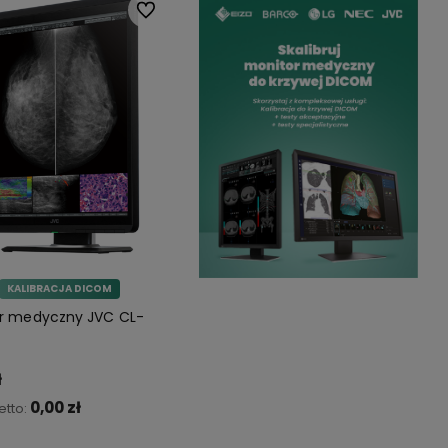
Do ulubionych
KALIBRACJA DICOM
r medyczny JVC CL-
ł
0,00 zł
etto: