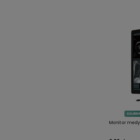
Do 
KALIBR
Monitor medy