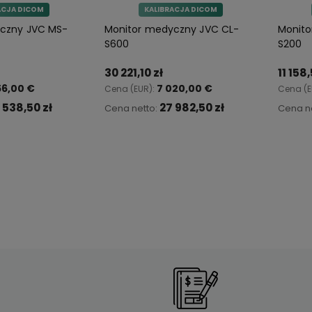
ACJA DICOM
KALIBRACJA DICOM
czny JVC MS-
Monitor medyczny JVC CL-
Monito
S600
S200
30 221,10 zł
11 158,
56,00 €
7 020,00 €
Cena (EUR):
Cena (E
 538,50 zł
27 982,50 zł
Cena netto:
Cena n
koszyka
Do koszyka