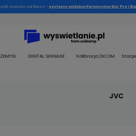
awdź nowości od Barco -
systemy widekonferencyjne Bar Pro i Ba
RZEMYSŁ
DIGITAL SIGNAGE
Kalibracja DICOM
Stacj
JVC
anie
Działamy od 1992 roku, mamy więc
Kupując u nas masz pewn
ie
już ponad
30 lat doświadczenia
sprzęt pochodzi z
oficjal
na polskim rynku.
dystrybucji