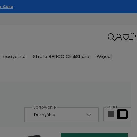
r Core
e medyczne
Strefa BARCO ClickShare
Więcej
Wybierz coś dla siebie z naszej aktualnej
oferty lub zaloguj się, aby przywrócić
dodane produkty do listy z poprzedniej sesji.
Układ
ość, że
nej