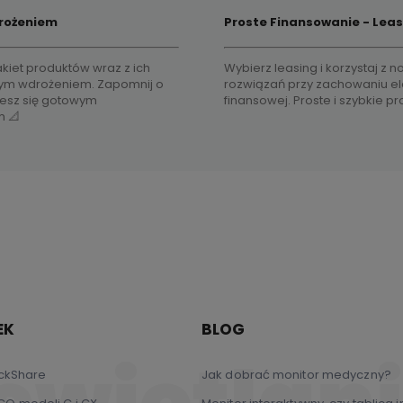
rożeniem
Proste Finansowanie - Leas
kiet produktów wraz z ich
Wybierz leasing i korzystaj z
m wdrożeniem. Zapomnij o
rozwiązań przy zachowaniu el
ciesz się gotowym
finansowej. Proste i szybkie p
m 📐
EK
BLOG
ickShare
Jak dobrać monitor medyczny?