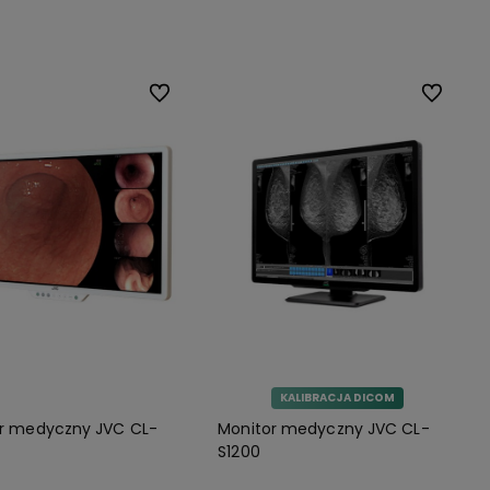
Do koszyka
Do ulubionych
Do ulubio
KALIBRACJA DICOM
r medyczny JVC CL-
Monitor medyczny JVC CL-
S1200