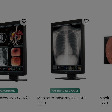
koszyka
Do koszyka
Do ulubionych
Do ulubionych
ACJA DICOM
KALIBRACJA DICOM
czny JVC CL-R211
Monitor medyczny JVC CL-
Monito
S300
E270