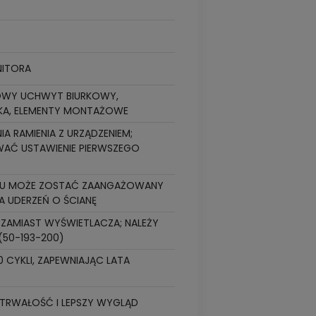
NITORA
CIOWY UCHWYT BIURKOWY,
PKA, ELEMENTY MONTAŻOWE
A RAMIENIA Z URZĄDZENIEM;
AĆ USTAWIENIE PIERWSZEGO
IU MOŻE ZOSTAĆ ZAANGAŻOWANY
A UDERZEŃ O ŚCIANĘ
ZAMIAST WYŚWIETLACZA; NALEŻY
(50-193-200)
CYKLI, ZAPEWNIAJĄC LATA
TRWAŁOŚĆ I LEPSZY WYGLĄD