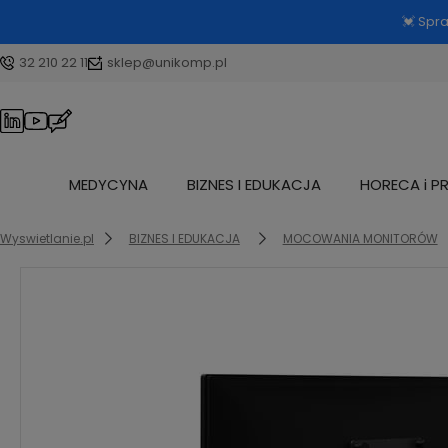
💓 Spr
32 210 22 11
sklep@unikomp.pl
MEDYCYNA
BIZNES I EDUKACJA
HORECA i P
Wyswietlanie.pl
BIZNES I EDUKACJA
MOCOWANIA MONITORÓW