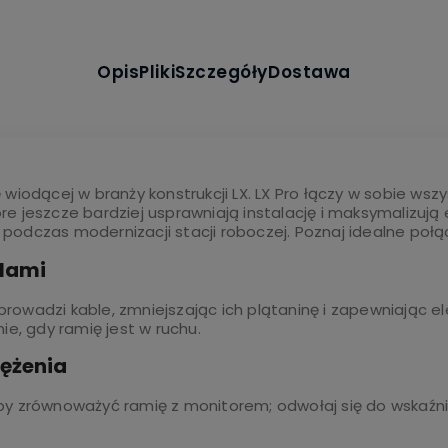
Opis
Pliki
Szczegóły
Dostawa
wiodącej w branży konstrukcji LX. LX Pro łączy w sobie wszy
e jeszcze bardziej usprawniają instalację i maksymalizują
odczas modernizacji stacji roboczej. Poznaj idealne połącz
blami
owadzi kable, zmniejszając ich plątaninę i zapewniając e
ie, gdy ramię jest w ruchu.
ężenia
by zrównoważyć ramię z monitorem; odwołaj się do wskaźni