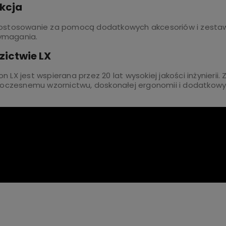
kcja
dostosowanie za pomocą dodatkowych akcesoriów i zestaw
wymagania.
zictwie LX
X jest wspierana przez 20 lat wysokiej jakości inżynierii. 
owoczesnemu wzornictwu, doskonałej ergonomii i dodatkow