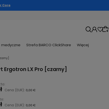
r Core
e medyczne
Strefa BARCO ClickShare
Więcej
czarny]
Wybierz coś dla siebie z naszej aktualnej
 Ergotron LX Pro [czarny]
oferty lub zaloguj się, aby przywrócić
dodane produkty do listy z poprzedniej sesji.
to:
ł
Cena (EUR):
0,00 €
to:
ł
Cena (EUR):
0,00 €