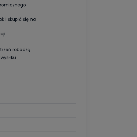
gonomicznego
k i skupić się na
cji
strzeń roboczą
 wysiłku