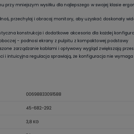
hu przy mniejszym wysiłku dla najlepszego w swojej klasie er
oś, przechylaj i obracaj monitory, aby uzyskać doskonały wido
tyczna konstrukcja i dodatkowe akcesoria dla każdej konfigura
roboczej - podnosi ekrany z pulpitu z kompaktowej podstawy
pszone zarządzanie kablami i opływowy wygląd zwiększają prze
ci i intuicyjna regulacja sprawiają, że konfiguracja nie wymaga
00698833091588
45-682-292
3,8 KG