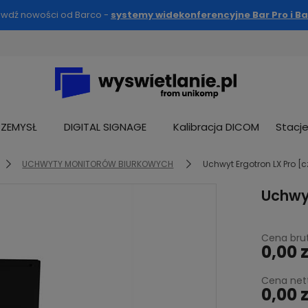
awdź nowości od Barco -
systemy widekonferencyjne Bar Pro i Ba
RZEMYSŁ
DIGITAL SIGNAGE
Kalibracja DICOM
Stacj
UCHWYTY MONITORÓW BIURKOWYCH
Uchwyt Ergotron LX Pro [
Uchwyt
Cena brut
0,00 z
Cena net
0,00 z