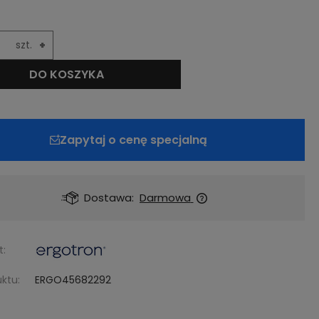
szt.
+
DO KOSZYKA
Zapytaj o cenę specjalną
Dostawa:
Darmowa
t:
ktu:
ERGO45682292