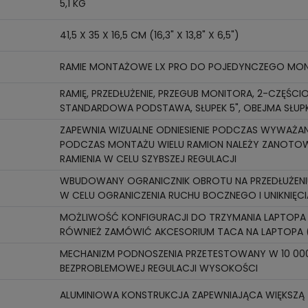
5,1 KG
41,5 X 35 X 16,5 CM (16,3" X 13,8" X 6,5")
RAMIE MONTAŻOWE LX PRO DO POJEDYNCZEGO MO
RAMIĘ, PRZEDŁUŻENIE, PRZEGUB MONITORA, 2-CZĘŚ
STANDARDOWA PODSTAWA, SŁUPEK 5", OBEJMA SŁU
ZAPEWNIA WIZUALNE ODNIESIENIE PODCZAS WYWAŻANI
PODCZAS MONTAŻU WIELU RAMION NALEŻY ZANOTOW
RAMIENIA W CELU SZYBSZEJ REGULACJI
WBUDOWANY OGRANICZNIK OBROTU NA PRZEDŁUŻEN
W CELU OGRANICZENIA RUCHU BOCZNEGO I UNIKNIĘCI
MOŻLIWOŚĆ KONFIGURACJI DO TRZYMANIA LAPTOPA 
RÓWNIEŻ ZAMÓWIĆ AKCESORIUM TACA NA LAPTOPA 
MECHANIZM PODNOSZENIA PRZETESTOWANY W 10 000 
BEZPROBLEMOWEJ REGULACJI WYSOKOŚCI
ALUMINIOWA KONSTRUKCJA ZAPEWNIAJĄCA WIĘKSZĄ 