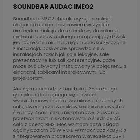
SOUNDBAR AUDAC IMEO2
Soundbara IMEO2 charakteryzuje smukły i
elegancki design oraz zawiera wszystkie
niezbędne funkcje do rozbudowy dowolnego
systemu audiowizualnego o imponujący dźwięk,
jednocześnie minimalizując trudności związane
z instalacją. Doskonale sprawdza się w
instalacjach takich jak sale lekcyjne, sale
prezentacyjne lub sali konferencyjne, gdzie
może być używany i instalowany w połączeniu z
ekranami, tablicami interaktywnymi lub
projektorami.
Akustyka pochodzi z konstrukcji 3-drożnego
głośnika, składającego się z dwóch
wysokotonowych przetworników o średnicy 1,5
cala, dwóch przetworników średniotonowych o
średnicy 2 cali i sekcji niskotonowej z dwoma
przetwornikami niskotonowymi o średnicy 2,5
cala z oceną RMS. Moc wzmacniacza osiąga
ogólny poziom 60 W RMS. Wzmacniacz klasy D z
zintegrowanym procesorem WaveSelect DSP i