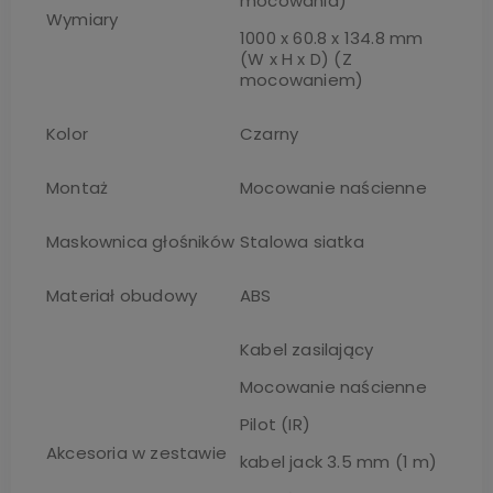
mocowania)
Wymiary
1000 x 60.8 x 134.8 mm
(W x H x D) (Z
mocowaniem)
Kolor
Czarny
Montaż
Mocowanie naścienne
Maskownica głośników
Stalowa siatka
Materiał obudowy
ABS
Kabel zasilający
Mocowanie naścienne
Pilot (IR)
Akcesoria w zestawie
kabel jack 3.5 mm (1 m)