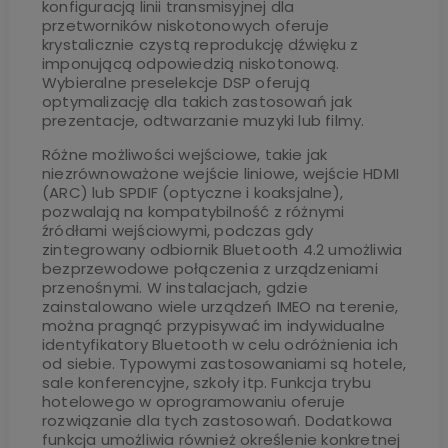
konfiguracją linii transmisyjnej dla
przetworników niskotonowych oferuje
krystalicznie czystą reprodukcję dźwięku z
imponującą odpowiedzią niskotonową.
Wybieralne preselekcje DSP oferują
optymalizację dla takich zastosowań jak
prezentacje, odtwarzanie muzyki lub filmy.
Różne możliwości wejściowe, takie jak
niezrównoważone wejście liniowe, wejście HDMI
(ARC) lub SPDIF (optyczne i koaksjalne),
pozwalają na kompatybilność z różnymi
źródłami wejściowymi, podczas gdy
zintegrowany odbiornik Bluetooth 4.2 umożliwia
bezprzewodowe połączenia z urządzeniami
przenośnymi. W instalacjach, gdzie
zainstalowano wiele urządzeń IMEO na terenie,
można pragnąć przypisywać im indywidualne
identyfikatory Bluetooth w celu odróżnienia ich
od siebie. Typowymi zastosowaniami są hotele,
sale konferencyjne, szkoły itp. Funkcja trybu
hotelowego w oprogramowaniu oferuje
rozwiązanie dla tych zastosowań. Dodatkowa
funkcja umożliwia również określenie konkretnej