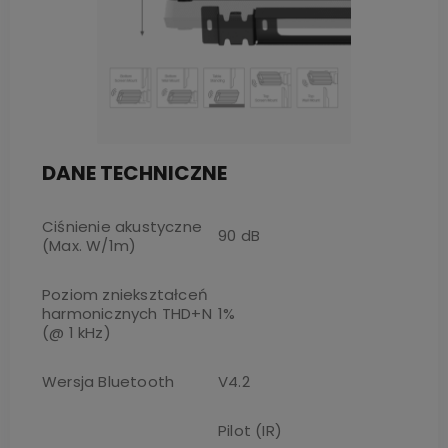
DANE TECHNICZNE
Ciśnienie akustyczne
90 dB
(Max. W/1m)
Poziom zniekształceń
harmonicznych THD+N
1%
(@ 1 kHz)
Wersja Bluetooth
V4.2
Pilot (IR)