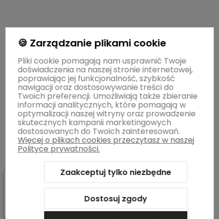
🍪 Zarządzanie plikami cookie
Pliki cookie pomagają nam usprawnić Twoje
doświadczenia na naszej stronie internetowej,
Warunki zakupów
poprawiając jej funkcjonalność, szybkość
nawigacji oraz dostosowywanie treści do
Twoich preferencji. Umożliwiają także zbieranie
informacji analitycznych, które pomagają w
STREFY MAREK
optymalizacji naszej witryny oraz prowadzenie
skutecznych kampanii marketingowych
dostosowanych do Twoich zainteresowań.
Więcej o plikach cookies przeczytasz w naszej
BLOG
Polityce prywatności.
Zaakceptuj tylko niezbędne
Informacje o sklepie
Dostosuj zgody