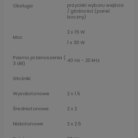
przyciski wyboru wejścia
Obsługa
/ głośności (panel
boczny)
2 x 15 W
Moc
1 x 30 W
Pasmo przenoszenia (
40 Hz - 20 kHz
3 dB)
Głośniki
Wysokotonowe
2 x 1.5
Średniotonowe
2 x 2
Niskotonowe
2 x 2.5