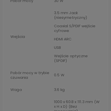
Pobór mocy
30 W
3.5 mm Jack
(niesymetryczny)
Coaxial S/PDIF wejście
cyfrowe
Wejścia
HDMI ARC
USB
Wejście optyczne
(SPDIF)
Pobór mocy w trybie
0.5 W
czuwania
Waga
3.6 kg
1000 x 60.8 x 111.3 mm (W
x H x D) (Bez