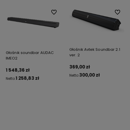
Do ulubionych
Do ulubionych
Do ulub
Do ulub
Głośnik Avtek Soundbar 2.1
Głośnik soundbar AUDAC
ver. 2
IMEO2
369,00 zł
1 548,36 zł
300,00 zł
Netto:
1 258,83 zł
Netto:
Do koszyka
Do koszyka