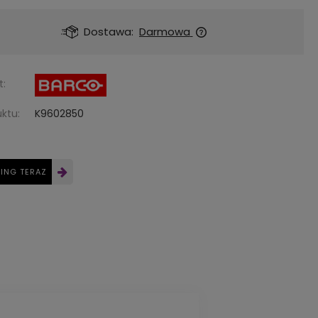
Dostawa:
Darmowa
t:
ktu:
K9602850
SING TERAZ