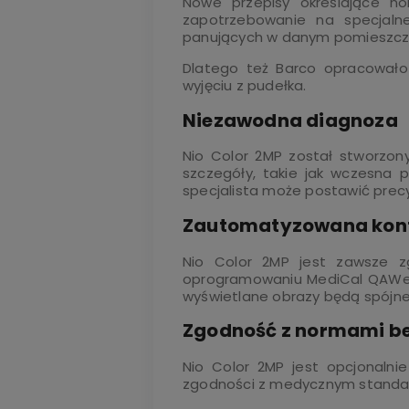
Nowe przepisy określające n
zapotrzebowanie na specjaln
panujących w danym pomieszcz
Dlatego też Barco opracowało
wyjęciu z pudełka.
Niezawodna diagnoza
Nio Color 2MP został stworzon
szczegóły, takie jak wczesna 
specjalista może postawić prec
Zautomatyzowana kont
Nio Color 2MP jest zawsze zg
oprogramowaniu MediCal QAWeb.
wyświetlane obrazy będą spójne
Zgodność z normami b
Nio Color 2MP jest opcjonaln
zgodności z medycznym standard