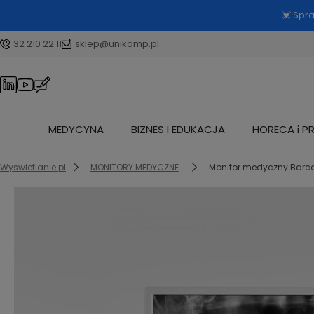
💓 Spr
32 210 22 11
sklep@unikomp.pl
MEDYCYNA
BIZNES I EDUKACJA
HORECA i P
Wyswietlanie.pl
MONITORY MEDYCZNE
Monitor medyczny Barco