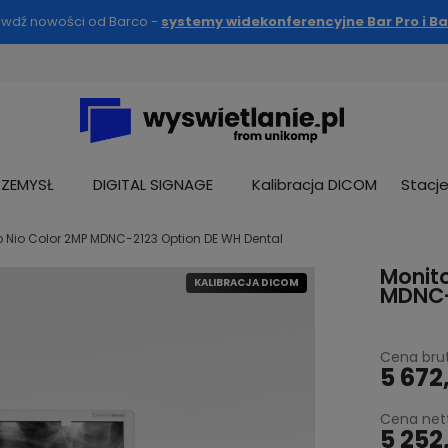
awdź nowości od Barco -
systemy widekonferencyjne Bar Pro i Ba
RZEMYSŁ
DIGITAL SIGNAGE
Kalibracja DICOM
Stacj
 Nio Color 2MP MDNC-2123 Option DE WH Dental
Monit
KALIBRACJA DICOM
MDNC-
Cena brut
5 672,
Cena net
5 252