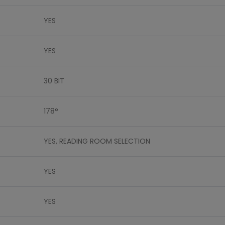
YES
YES
30 BIT
178°
YES, READING ROOM SELECTION
YES
YES