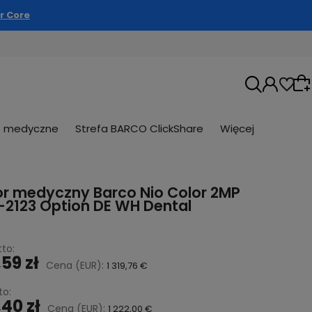
r Core
e medyczne
Strefa BARCO ClickShare
Więcej
or medyczny Barco Nio Color 2MP
Wybierz coś dla siebie z naszej aktualnej
2123 Option DE WH Dental
oferty lub zaloguj się, aby przywrócić
dodane produkty do listy z poprzedniej sesji.
to:
59 zł
Cena (EUR):
1 319,76 €
to:
,40 zł
Cena (EUR):
1 222,00 €