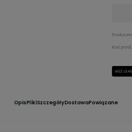
Dostępność:
Zapytaj o dostępność
Producen
Kod produ
WEŹ LEA
Opis
Pliki
Szczegóły
Dostawa
Powiązane