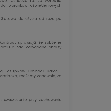
owe. Oznacza to, że wzrośnie
 do warunków oświetleniowych
. Gotowe do użycia od razu po
ontrast sprawiają, że subtelne
parciu o tak wiarygodne obrazy
i czujników luminacji Barco i
wietlacza, możemy zapewnić, że
m czyszczenie przy zachowaniu