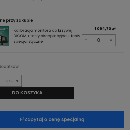
ne przy zakupie
1 094,70 zł
Kalibracja monitora do krzywej
DICOM + testy akceptacyjne + testy
-
+
specjalistyczne
dodatków
szt.
+
DO KOSZYKA
Zapytaj o cenę specjalną