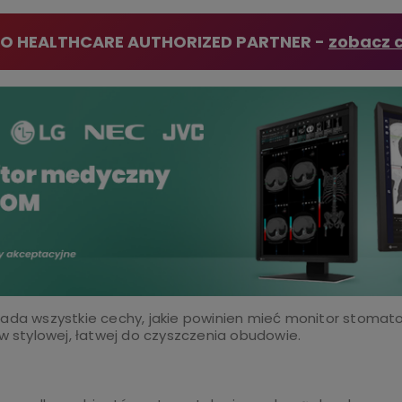
CO HEALTHCARE AUTHORIZED PARTNER -
zobacz c
iada wszystkie cechy, jakie powinien mieć monitor stomato
 w stylowej, łatwej do czyszczenia obudowie.