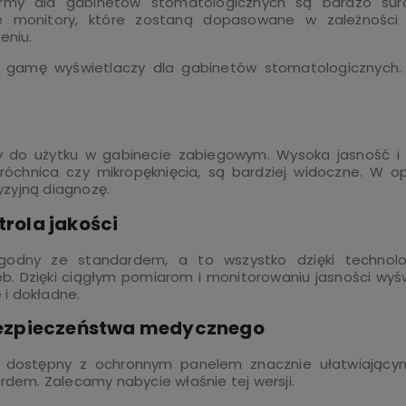
ormy dla gabinetów stomatologicznych są bardzo sur
e monitory, które zostaną dopasowane w zależności
eniu.
 gamę wyświetlaczy dla gabinetów stomatologicznych
y do użytku w gabinecie zabiegowym. Wysoka jasność i k
próchnica czy mikropęknięcia, są bardziej widoczne. W o
yzyjną diagnozę.
rola jakości
odny ze standardem, a to wszystko dzięki technologi
 Dzięki ciągłym pomiarom i monitorowaniu jasności wyś
 i dokładne.
ezpieczeństwa medycznego
ie dostępny z ochronnym panelem znacznie ułatwiający
em. Zalecamy nabycie właśnie tej wersji.